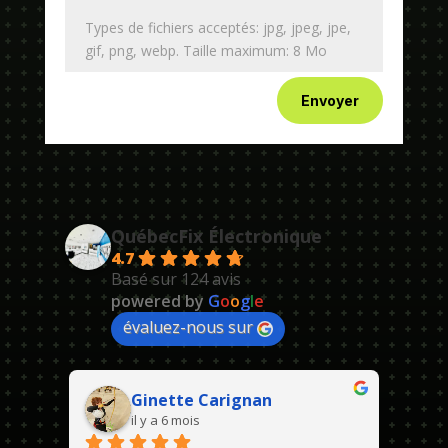
Types de fichiers acceptés: jpg, jpeg, jpe,
gif, png, webp. Taille maximum: 8 Mo
Envoyer
QuébecFix Électronique
4.7
Basé sur 124 avis
powered by
G
o
o
g
l
e
évaluez-nous sur
Ginette Carignan
il y a 6 mois