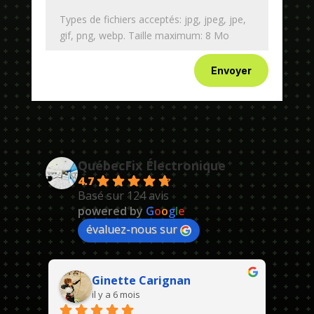
Types de fichiers acceptés: jpg, jpeg, jpe,
gif, png, webp. Taille maximum: 8 Mo
Envoyer
QuébecFix Électronique
4.7
Basé sur 124 avis
powered by
G
o
o
g
l
e
évaluez-nous sur
Ginette Carignan
il y a 6 mois