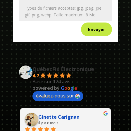
Types de fichiers acceptés: jpg, jpeg, jpe,
gif, png, webp. Taille maximum: 8 Mo
Envoyer
QuébecFix Électronique
4.7
Basé sur 124 avis
powered by
G
o
o
g
l
e
évaluez-nous sur
Ginette Carignan
il y a 6 mois