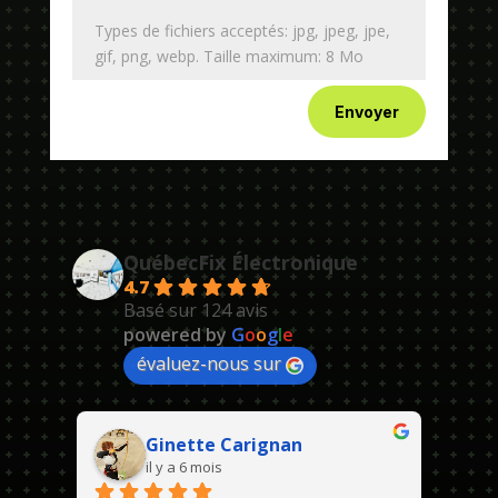
Types de fichiers acceptés: jpg, jpeg, jpe,
gif, png, webp. Taille maximum: 8 Mo
Envoyer
QuébecFix Électronique
4.7
Basé sur 124 avis
powered by
G
o
o
g
l
e
évaluez-nous sur
Ginette Carignan
il y a 6 mois