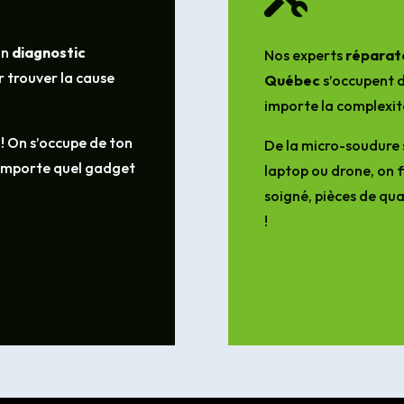
un
diagnostic
Nos experts
réparate
 trouver la cause
Québec
s’occupent d
importe la complexit
 ! On s’occupe de ton
De la micro-soudure 
’importe quel gadget
laptop ou drone, on f
soigné, pièces de qua
!