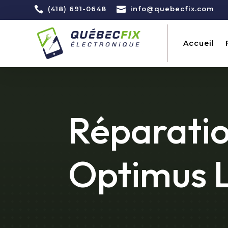

(418) 691-0648

info@quebecfix.com
Accueil
Réparati
Optimus 