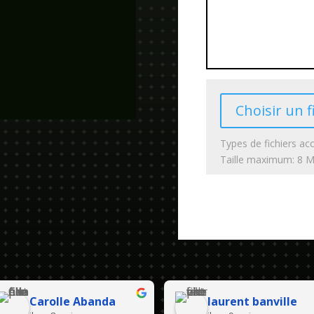
Choisir un f
Types de fichiers acc
Taille maximum: 8 
Carolle Abanda
laurent banville