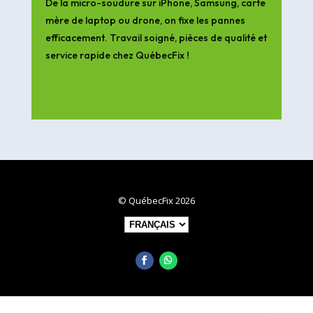
De la micro-soudure sur iPhone, Samsung, carte
mère de laptop ou drone, on fixe les pannes
efficacement. Travail soigné, pièces de qualité et
service rapide chez QuébecFix !
© QuébecFix 2026