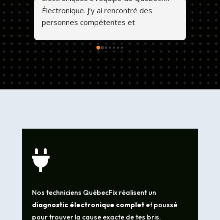
Électronique. J’y ai rencontré des 
personnes compétentes et 
professionnelles. Ils font un travail de 
qualité et les prix sont abordables. 💕😊

Nos techniciens QuébecFix réalisent un
diagnostic électronique complet
et poussé
pour trouver la cause exacte de tes bris.