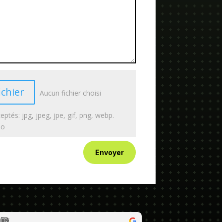
ichier
Aucun fichier choisi
eptés: jpg, jpeg, jpe, gif, png, webp.
Mo
Envoyer