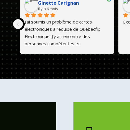
Ginette Carignan
il y a 6 mois
J’ai soumis un problème de cartes 
Exc
électroniques à l’équipe de Québecfix 
Électronique. J’y ai rencontré des 
personnes compétentes et 
professionnelles. Ils font un travail de 
qualité et les prix sont abordables. 💕😊