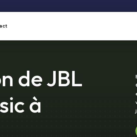
act
n de JBL
sic à