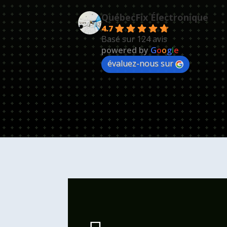
QuébecFix Électronique
4.7
Basé sur 124 avis
powered by
G
o
o
g
l
e
évaluez-nous sur