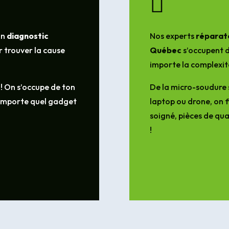

un
diagnostic
Nos experts
réparate
 trouver la cause
Québec
s’occupent d
importe la complexit
 ! On s’occupe de ton
De la micro-soudure 
’importe quel gadget
laptop ou drone, on f
soigné, pièces de qua
!