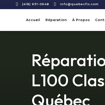


(418) 691-0648
info@quebecfix.com
Accueil
Réparation
À Propos
Cont
Réparatio
L100 Clas
Québec