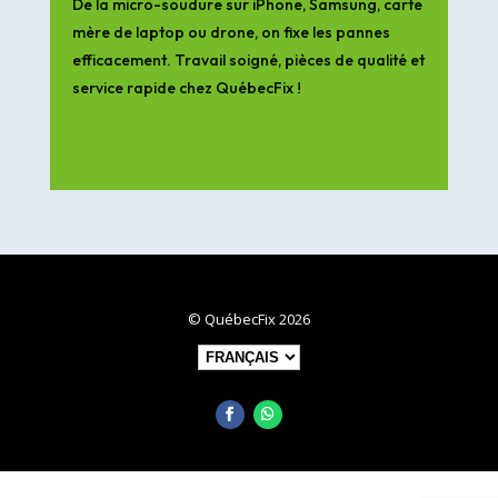
De la micro-soudure sur iPhone, Samsung, carte
mère de laptop ou drone, on fixe les pannes
efficacement. Travail soigné, pièces de qualité et
service rapide chez QuébecFix !
© QuébecFix 2026