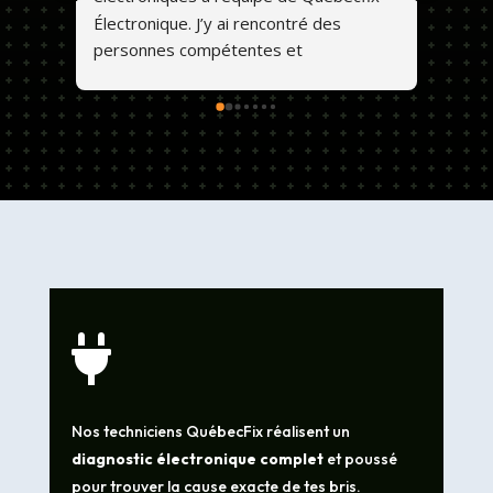
Électronique. J’y ai rencontré des 
personnes compétentes et 
professionnelles. Ils font un travail de 
qualité et les prix sont abordables. 💕😊

Nos techniciens QuébecFix réalisent un
diagnostic électronique complet
et poussé
pour trouver la cause exacte de tes bris.