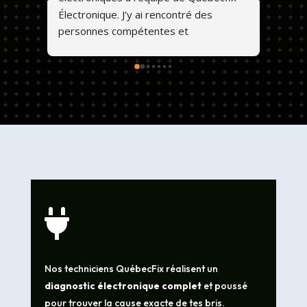
Électronique. J’y ai rencontré des 
personnes compétentes et 
professionnelles. Ils font un travail de 
qualité et les prix sont abordables. 💕😊

Nos techniciens QuébecFix réalisent un
diagnostic électronique complet
et poussé
pour trouver la cause exacte de tes bris.