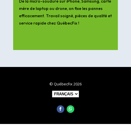
De la micro-soudure sur iPhone, Samsung, carte
mère de laptop ou drone, on fixe les pannes
efficacement. Travail soigné, pièces de qualité et
service rapide chez QuébecFix !
© QuébecFix 2026