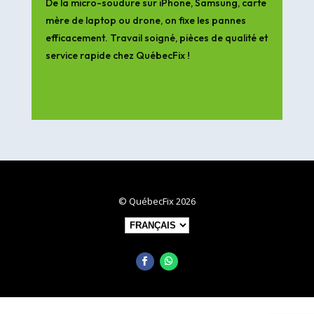
De la micro-soudure sur iPhone, Samsung, carte
mère de laptop ou drone, on fixe les pannes
efficacement. Travail soigné, pièces de qualité et
service rapide chez QuébecFix !
© QuébecFix 2026