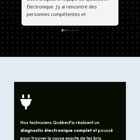
Électronique. J’y ai rencontré des 
personnes compétentes et 
professionnelles. Ils font un travail de 
qualité et les prix sont abordables. 💕😊

Nos techniciens QuébecFix réalisent un
diagnostic électronique complet
et poussé
pour trouver la cause exacte de tes bris.