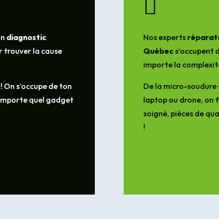

un
diagnostic
Nos experts
réparate
 trouver la cause
Québec
s’occupent d
importe la complexit
 ! On s’occupe de ton
De la micro-soudure 
’importe quel gadget
laptop ou drone, on f
soigné, pièces de qua
!