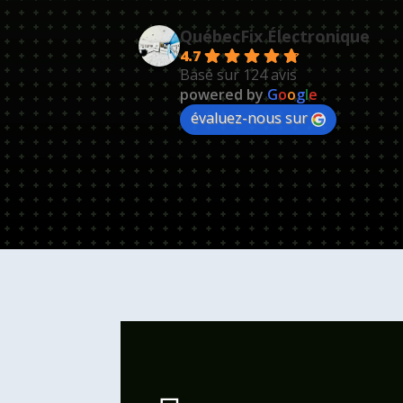
QuébecFix Électronique
4.7
Basé sur 124 avis
powered by
G
o
o
g
l
e
évaluez-nous sur