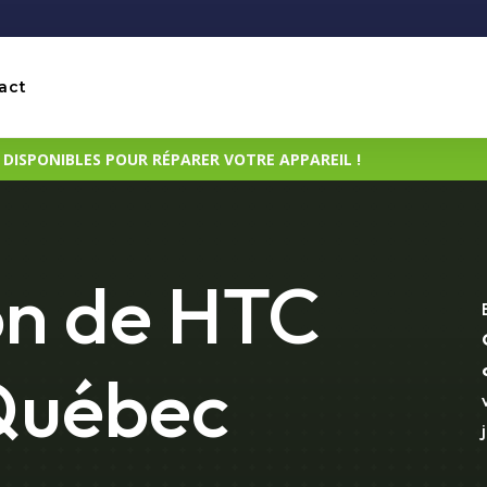
act
ISPONIBLES POUR RÉPARER VOTRE APPAREIL !
on de HTC
 Québec