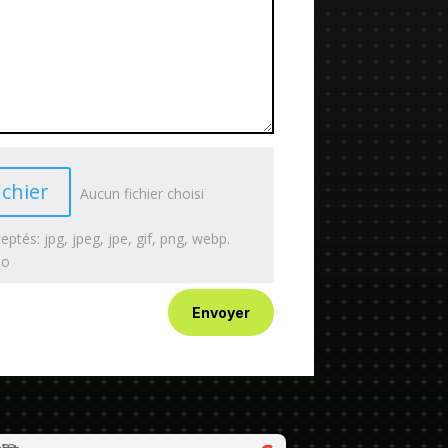
ichier
Aucun fichier choisi
eptés: jpg, jpeg, jpe, gif, png, webp.
Mo
Envoyer