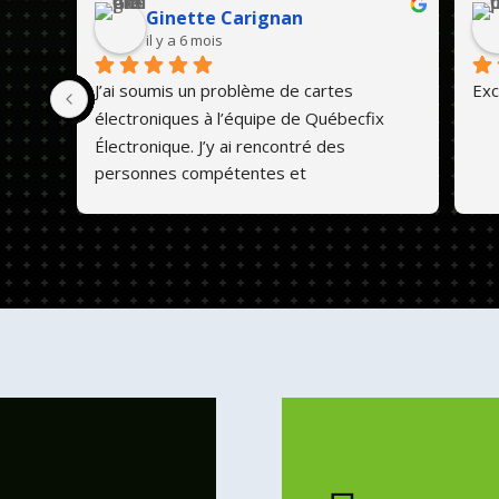
Ginette Carignan
il y a 6 mois
J’ai soumis un problème de cartes 
Exc
électroniques à l’équipe de Québecfix 
Électronique. J’y ai rencontré des 
personnes compétentes et 
professionnelles. Ils font un travail de 
qualité et les prix sont abordables. 💕😊