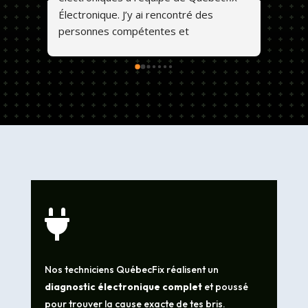
Électronique. J’y ai rencontré des 
personnes compétentes et 
professionnelles. Ils font un travail de 
qualité et les prix sont abordables. 💕😊

Nos techniciens QuébecFix réalisent un
diagnostic électronique complet
et poussé
pour trouver la cause exacte de tes bris.