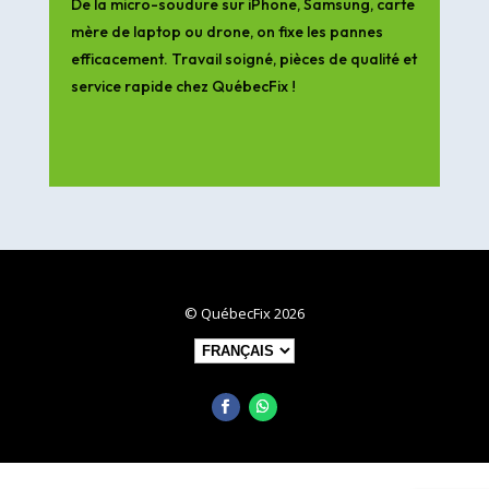
De la micro-soudure sur iPhone, Samsung, carte
mère de laptop ou drone, on fixe les pannes
efficacement. Travail soigné, pièces de qualité et
service rapide chez QuébecFix !
© QuébecFix 2026