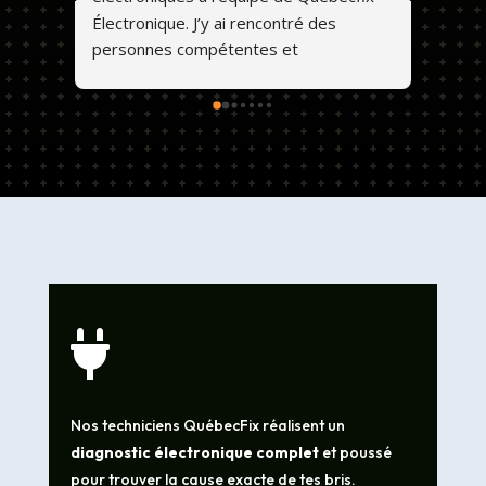
Électronique. J’y ai rencontré des 
personnes compétentes et 
professionnelles. Ils font un travail de 
qualité et les prix sont abordables. 💕😊

Nos techniciens QuébecFix réalisent un
diagnostic électronique complet
et poussé
pour trouver la cause exacte de tes bris.