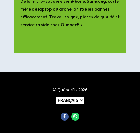
De la micro-soudure sur iPhone, Samsung, carte
mère de laptop ou drone, on fixe les pannes
efficacement. Travail soigné, pièces de qualité et
service rapide chez QuébecFix !
© QuébecFix 2026