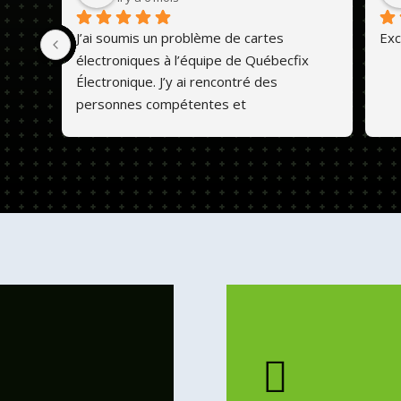
J’ai soumis un problème de cartes 
Exc
électroniques à l’équipe de Québecfix 
Électronique. J’y ai rencontré des 
personnes compétentes et 
professionnelles. Ils font un travail de 
qualité et les prix sont abordables. 💕😊
