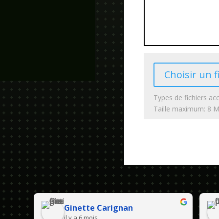
Choisir un f
Types de fichiers acc
Taille maximum: 8 
Ginette Carignan
il y a 6 mois