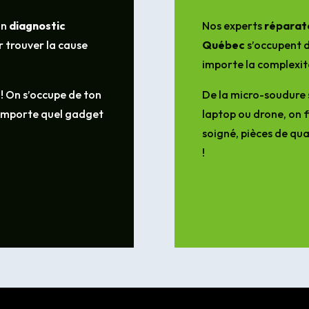
un
diagnostic
Nos experts
réparate
 trouver la cause
Québec
s’occupent d
importe la complexit
 ! On s’occupe de ton
De la micro-soudure 
’importe quel gadget
laptop ou drone, on f
soigné, pièces de qua
!