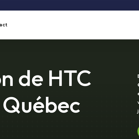
act
on de HTC
 Québec