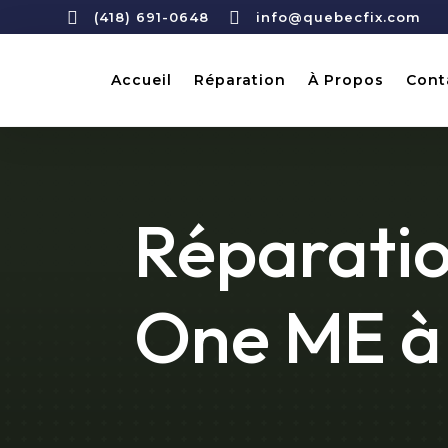


(418) 691-0648
info@quebecfix.com
Accueil
Réparation
À Propos
Cont
Réparati
One ME à