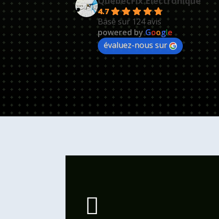
QuébecFix Électronique
4.7
Basé sur 124 avis
powered by
G
o
o
g
l
e
évaluez-nous sur
