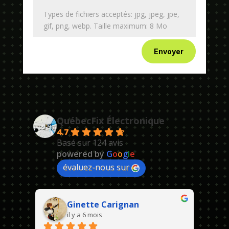
Types de fichiers acceptés: jpg, jpeg, jpe,
gif, png, webp. Taille maximum: 8 Mo
Envoyer
QuébecFix Électronique
4.7
Basé sur 124 avis
powered by
G
o
o
g
l
e
évaluez-nous sur
Ginette Carignan
il y a 6 mois