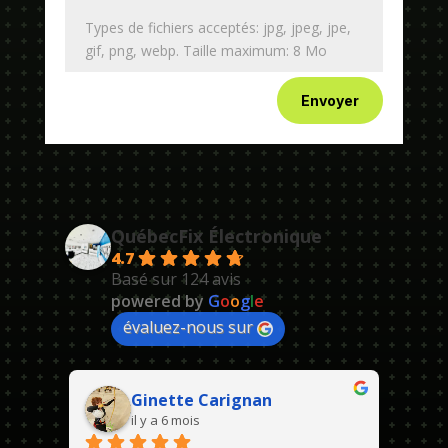
Types de fichiers acceptés: jpg, jpeg, jpe,
gif, png, webp. Taille maximum: 8 Mo
Envoyer
QuébecFix Électronique
4.7
Basé sur 124 avis
powered by
G
o
o
g
l
e
évaluez-nous sur
Ginette Carignan
il y a 6 mois