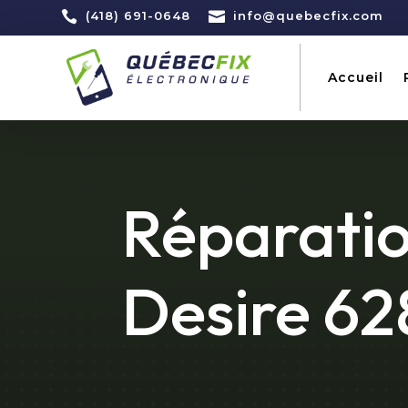

(418) 691-0648

info@quebecfix.com
Accueil
Réparati
Desire 62