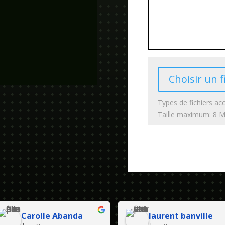
Choisir un f
Types de fichiers acc
Taille maximum: 8 
Carolle Abanda
laurent banville