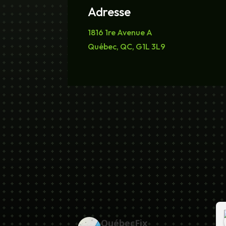
Adresse
1816 1re Avenue A
Québec, QC, G1L 3L9
303
Ricardo Talbot
QuébecFix