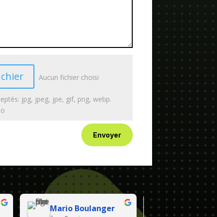
ichier
Aucun fichier choisi
eptés: jpg, jpeg, jpe, gif, png, webp.
Mo
Envoyer
Mario Boulanger