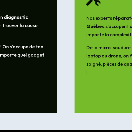
un
diagnostic
Nos experts
réparate
 trouver la cause
Québec
s’occupent d
importe la complexit
 ! On s’occupe de ton
De la micro-soudure 
’importe quel gadget
laptop ou drone, on f
soigné, pièces de qua
!