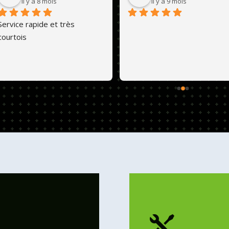
il y a 8 mois
il y a 9 mois
Service rapide et très 
courtois
