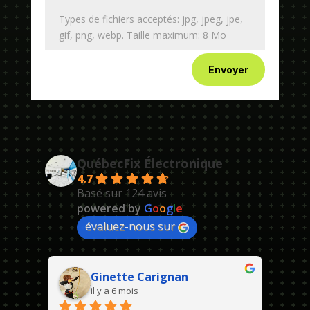
Types de fichiers acceptés: jpg, jpeg, jpe,
gif, png, webp. Taille maximum: 8 Mo
Envoyer
QuébecFix Électronique
4.7
Basé sur 124 avis
powered by
G
o
o
g
l
e
évaluez-nous sur
Ginette Carignan
il y a 6 mois