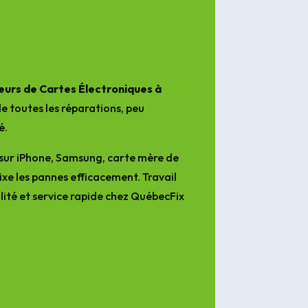
une entreprise en réparation 
électronique sur laquelle on 
pourra compter.
urs de Cartes Électroniques à
e toutes les réparations, peu
é.
sur iPhone, Samsung, carte mère de
ixe les pannes efficacement. Travail
lité et service rapide chez QuébecFix