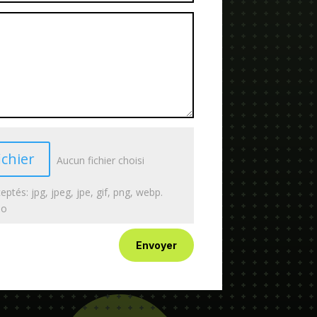
ichier
Aucun fichier choisi
eptés: jpg, jpeg, jpe, gif, png, webp.
Mo
Envoyer