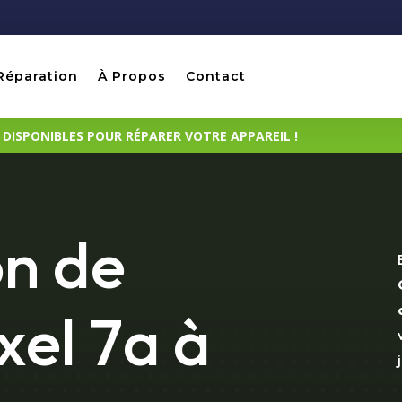
Réparation
À Propos
Contact
ISPONIBLES POUR RÉPARER VOTRE APPAREIL !
on de
xel 7a à