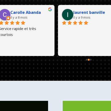
Carolle Abanda
laurent banville
il y a 8 mois
il y a 9 mois
Service rapide et très 
courtois