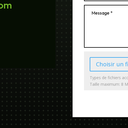
com
Choisir un f
Types de fichiers acc
Taille maximum: 8 