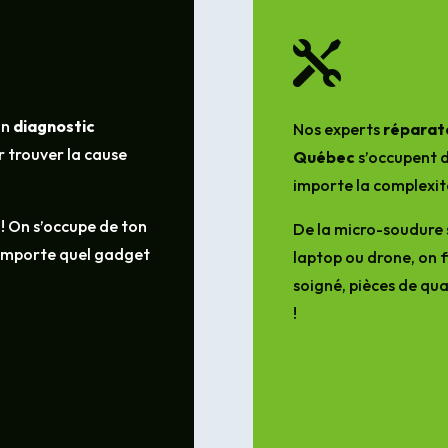

un
diagnostic
Nos experts
réparate
 trouver la cause
Québec
s’occupent d
importe la complexit
 ! On s’occupe de ton
De la micro-soudure 
’importe quel gadget
laptop ou drone, on f
soigné, pièces de qua
!