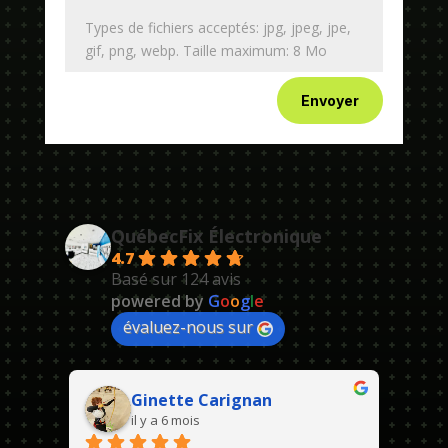
Types de fichiers acceptés: jpg, jpeg, jpe,
gif, png, webp. Taille maximum: 8 Mo
Envoyer
QuébecFix Électronique
4.7
Basé sur 124 avis
powered by
G
o
o
g
l
e
évaluez-nous sur
Ginette Carignan
il y a 6 mois