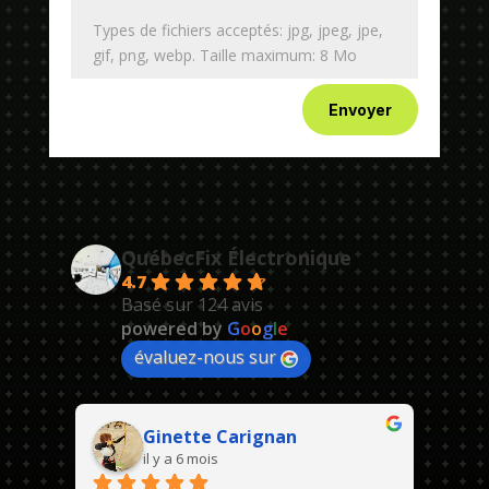
Types de fichiers acceptés: jpg, jpeg, jpe,
gif, png, webp. Taille maximum: 8 Mo
Envoyer
QuébecFix Électronique
4.7
Basé sur 124 avis
powered by
G
o
o
g
l
e
évaluez-nous sur
Ginette Carignan
il y a 6 mois