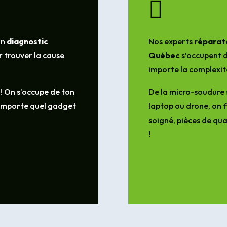

un
diagnostic
Nos experts
réparate
 trouver la cause
Québec
s’occupent d
importe la complexit
 ! On s’occupe de ton
De la micro-soudure 
’importe quel gadget
laptop ou drone, on f
soigné, pièces de qua
!