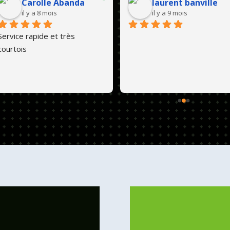
Carolle Abanda
laurent banville
il y a 8 mois
il y a 9 mois
Service rapide et très 
courtois