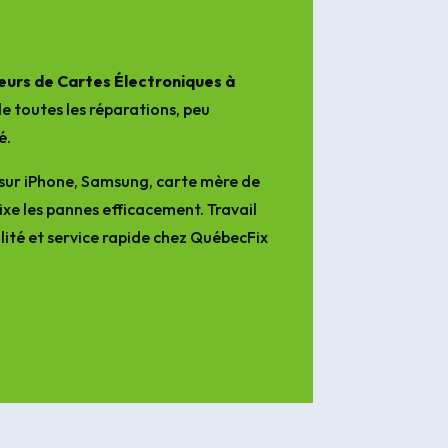
pourra compter.
urs de Cartes Électroniques à
e toutes les réparations, peu
é.
sur iPhone, Samsung, carte mère de
ixe les pannes efficacement. Travail
lité et service rapide chez QuébecFix