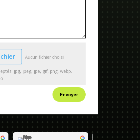
ichier
Aucun fichier choisi
eptés: jpg, jpeg, jpe, gif, png, webp.
Mo
Envoyer