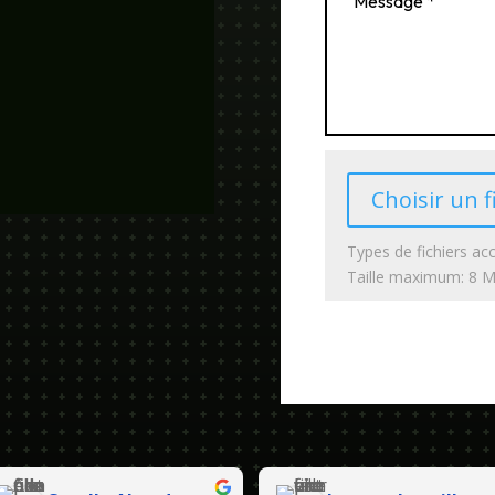
Choisir un f
Types de fichiers acc
Taille maximum: 8 