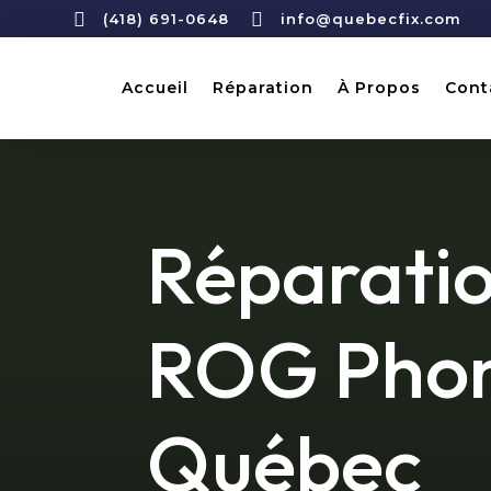


(418) 691-0648
info@quebecfix.com
Accueil
Réparation
À Propos
Cont
Réparatio
ROG Phon
Québec