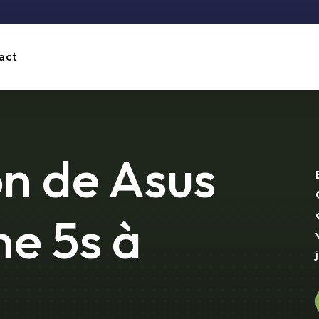
act
n de Asus
e 5s à