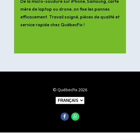
De la micro-soudure sur iPhone, Samsung, carte
mère de laptop ou drone, on fixe les pannes
efficacement. Travail soigné, pièces de qualité et
service rapide chez QuébecFix !
© QuébecFix 2026