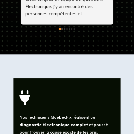
Électronique. J’y ai rencontré des 
personnes compétentes et 
professionnelles. Ils font un travail de 
qualité et les prix sont abordables. 💕😊

Nos techniciens QuébecFix réalisent un
diagnostic électronique complet
et poussé
pour trouver la cause exacte de tes bris.