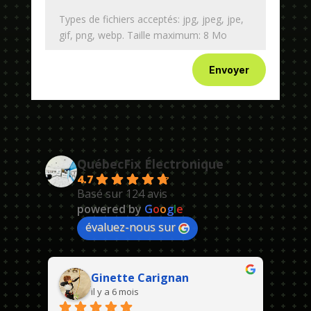
Types de fichiers acceptés: jpg, jpeg, jpe,
gif, png, webp. Taille maximum: 8 Mo
Envoyer
QuébecFix Électronique
4.7
Basé sur 124 avis
powered by
G
o
o
g
l
e
évaluez-nous sur
Ginette Carignan
il y a 6 mois