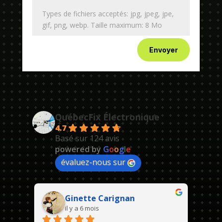
Types de fichiers acceptés: jpg, jpeg, jpe,
gif, png, webp. Taille maximum: 8 Mo
Envoyer
QuébecFix Électronique
4.7
Basé sur 124 avis
powered by
G
o
o
g
l
e
évaluez-nous sur
Ginette Carignan
il y a 6 mois