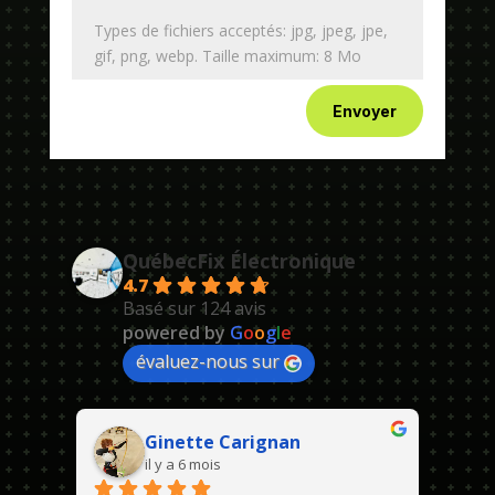
Types de fichiers acceptés: jpg, jpeg, jpe,
gif, png, webp. Taille maximum: 8 Mo
Envoyer
QuébecFix Électronique
4.7
Basé sur 124 avis
powered by
G
o
o
g
l
e
évaluez-nous sur
Ginette Carignan
il y a 6 mois