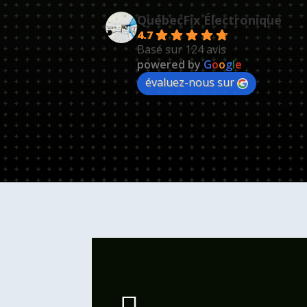
QuébecFix Électronique
4.7
Basé sur 124 avis
powered by
G
o
o
g
l
e
évaluez-nous sur