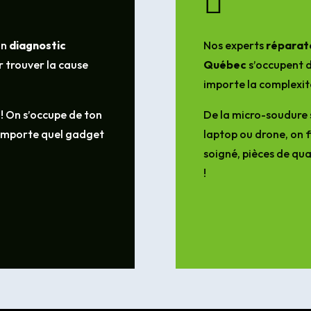

un
diagnostic
Nos experts
réparate
 trouver la cause
Québec
s’occupent d
importe la complexit
 ! On s’occupe de ton
De la micro-soudure 
’importe quel gadget
laptop ou drone, on f
soigné, pièces de qua
!