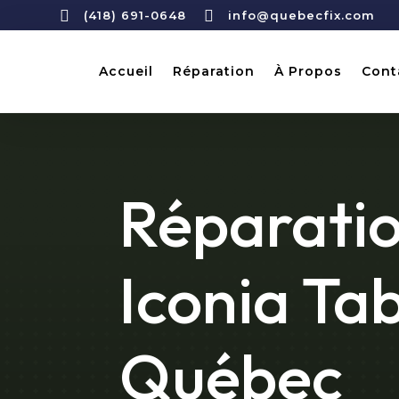


(418) 691-0648
info@quebecfix.com
Accueil
Réparation
À Propos
Cont
Réparatio
Iconia Tab
Québec