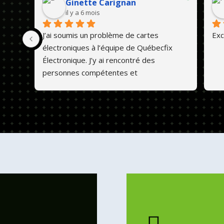
Ginette Carignan
il y a 6 mois
J’ai soumis un problème de cartes 
Exc
électroniques à l’équipe de Québecfix 
Électronique. J’y ai rencontré des 
personnes compétentes et 
professionnelles. Ils font un travail de 
qualité et les prix sont abordables. 💕😊