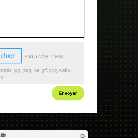
ichier
Aucun fichier choisi
eptés: jpg, jpeg, jpe, gif, png, webp.
Mo
Envoyer