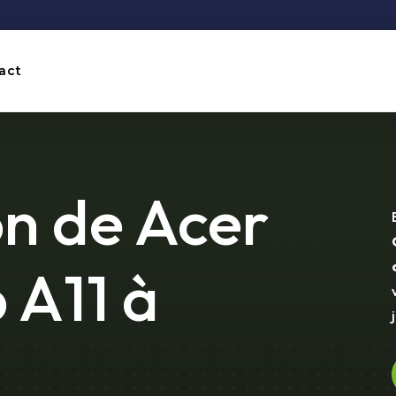
act
n de Acer
 A11 à