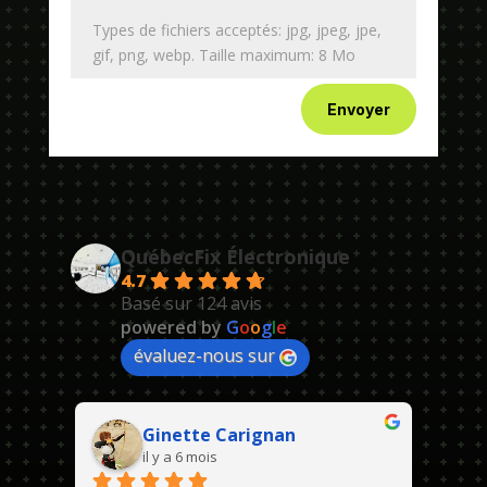
Types de fichiers acceptés: jpg, jpeg, jpe,
gif, png, webp. Taille maximum: 8 Mo
Envoyer
QuébecFix Électronique
4.7
Basé sur 124 avis
powered by
G
o
o
g
l
e
évaluez-nous sur
Ginette Carignan
il y a 6 mois