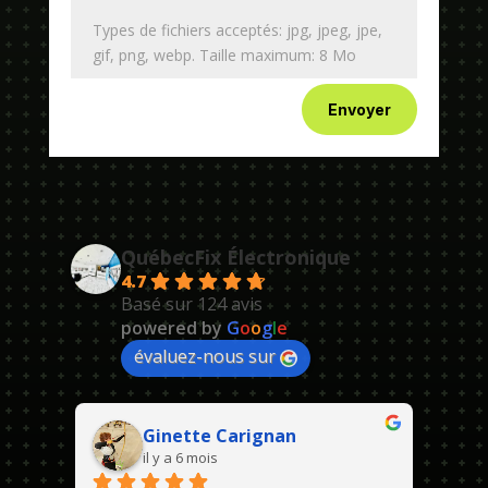
Types de fichiers acceptés: jpg, jpeg, jpe,
gif, png, webp. Taille maximum: 8 Mo
Envoyer
QuébecFix Électronique
4.7
Basé sur 124 avis
powered by
G
o
o
g
l
e
évaluez-nous sur
Ginette Carignan
il y a 6 mois